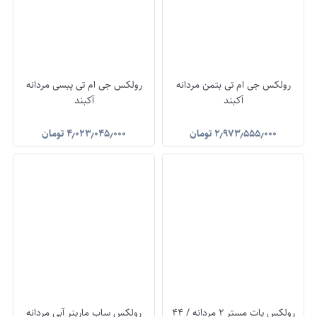
رولکس جی ام تی بتمن مردانه
رولکس جی ام تی پبسی مردانه
آکبند
آکبند
۲٫۹۷۳٫۵۵۵٫۰۰۰
تومان
۴٫۰۲۳٫۰۴۵٫۰۰۰
تومان
رولکس یات مستر 2 مردانه / 44
رولکس ساب مارینر آبی مردانه