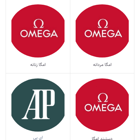
امگا مردانه
امگا زنانه
ای پی
دستبند امگا