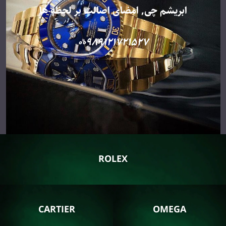
ابریشم چی, امضای اصالت بر لحظه ها
نمایندگی ساعت امگا
00989121721527
ROLEX
CARTIER
OMEGA