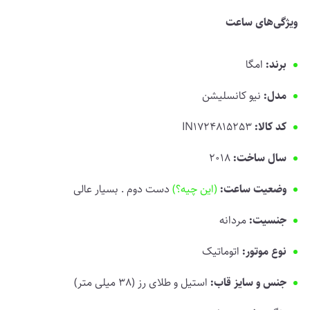
ویژگی‌های ساعت
برند:
امگا
مدل:
نیو کانسلیشن
کد کالا:
IN1724815253
سال ساخت:
2018
وضعیت ساعت:
(این چیه؟)
دست دوم . بسیار عالی
جنسیت:
مردانه
نوع موتور:
اتوماتیک
جنس و سایز قاب:
استیل و طلای رز (38 میلی متر)