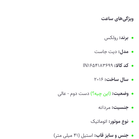
ویژگی‌های ساعت
برند:
رولکس
مدل:
دیت جاست
کد کالا:
IN1654183699
سال ساخت:
2016
وضعیت:
(این چیه؟)
دست دوم - عالی
جنسیت:
مردانه
نوع موتور:
اتوماتیک
جنس و سایز قاب:
استیل (41 میلی متر)